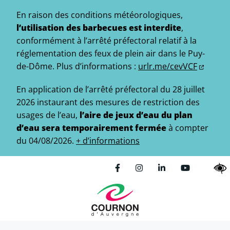
Gestion des traceurs
Aller
En raison des conditions météorologiques,
au
l’utilisation des barbecues est interdite
,
contenu
conformément à l’arrêté préfectoral relatif à la
réglementation des feux de plein air dans le Puy-
de-Dôme.
Plus d’informations :
urlr.me/cevVCF
En application de l’arrêté préfectoral du 28 juillet
2026 instaurant des mesures de restriction des
usages de l’eau,
l’aire de jeux d’eau du plan
d’eau sera temporairement fermée
à compter
du 04/08/2026.
+ d’informations
Lien vers le compte Facebo
Lien vers le compte In
Lien vers le comp
Lien vers l