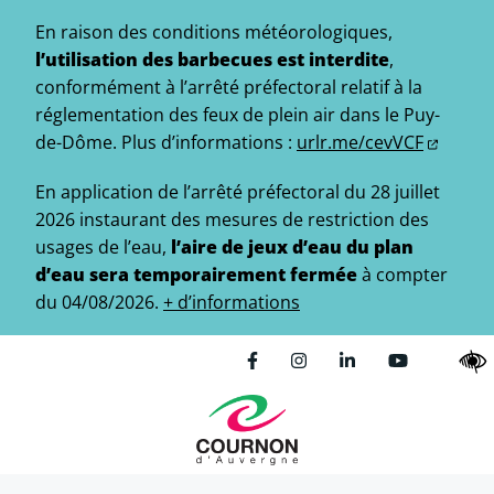
Gestion des traceurs
Aller
En raison des conditions météorologiques,
au
l’utilisation des barbecues est interdite
,
contenu
conformément à l’arrêté préfectoral relatif à la
réglementation des feux de plein air dans le Puy-
de-Dôme.
Plus d’informations :
urlr.me/cevVCF
En application de l’arrêté préfectoral du 28 juillet
2026 instaurant des mesures de restriction des
usages de l’eau,
l’aire de jeux d’eau du plan
d’eau sera temporairement fermée
à compter
du 04/08/2026.
+ d’informations
Lien vers le compte Facebo
Lien vers le compte In
Lien vers le comp
Lien vers l