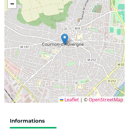
−
Leaflet
|
©
OpenStreetMap
Informations