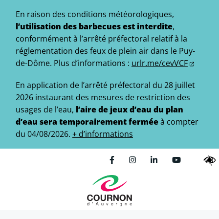
Gestion des traceurs
Aller
En raison des conditions météorologiques,
au
l’utilisation des barbecues est interdite
,
contenu
conformément à l’arrêté préfectoral relatif à la
réglementation des feux de plein air dans le Puy-
de-Dôme.
Plus d’informations :
urlr.me/cevVCF
En application de l’arrêté préfectoral du 28 juillet
2026 instaurant des mesures de restriction des
usages de l’eau,
l’aire de jeux d’eau du plan
d’eau sera temporairement fermée
à compter
du 04/08/2026.
+ d’informations
Lien vers le compte Facebo
Lien vers le compte In
Lien vers le comp
Lien vers l