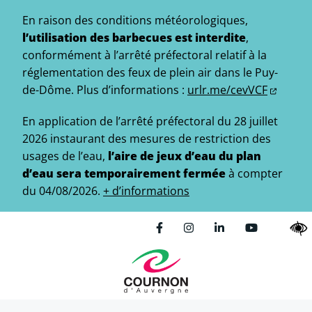
Gestion des traceurs
Aller
En raison des conditions météorologiques,
au
l’utilisation des barbecues est interdite
,
contenu
conformément à l’arrêté préfectoral relatif à la
réglementation des feux de plein air dans le Puy-
de-Dôme.
Plus d’informations :
urlr.me/cevVCF
En application de l’arrêté préfectoral du 28 juillet
2026 instaurant des mesures de restriction des
usages de l’eau,
l’aire de jeux d’eau du plan
d’eau sera temporairement fermée
à compter
du 04/08/2026.
+ d’informations
Lien vers le compte Facebo
Lien vers le compte In
Lien vers le comp
Lien vers l