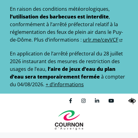
Gestion des traceurs
Aller
En raison des conditions météorologiques,
au
l’utilisation des barbecues est interdite
,
contenu
conformément à l’arrêté préfectoral relatif à la
réglementation des feux de plein air dans le Puy-
de-Dôme.
Plus d’informations :
urlr.me/cevVCF
En application de l’arrêté préfectoral du 28 juillet
2026 instaurant des mesures de restriction des
usages de l’eau,
l’aire de jeux d’eau du plan
d’eau sera temporairement fermée
à compter
du 04/08/2026.
+ d’informations
Lien vers le compte Facebo
Lien vers le compte In
Lien vers le comp
Lien vers l