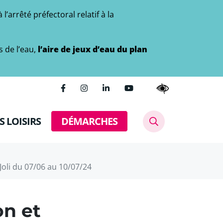
’arrêté préfectoral relatif à la
s de l’eau,
l’aire de jeux d’eau du plan
Lien vers le compte Facebook
Lien vers le compte Instagram
Lien vers le compte Linkedin
Lien vers la chaîne Yout
S LOISIRS
DÉMARCHES
AFFICHER LA REC
Joli du 07/06 au 10/07/24
on et