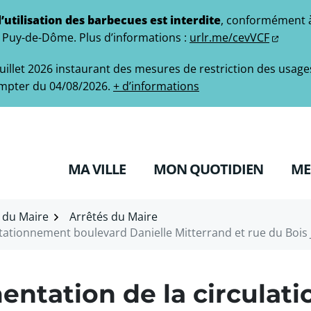
l’utilisation des barbecues est interdite
, conformément à l
le Puy-de-Dôme.
Plus d’informations :
urlr.me/cevVCF
 juillet 2026 instaurant des mesures de restriction des usage
mpter du 04/08/2026.
+ d’informations
MA VILLE
MON QUOTIDIEN
ME
s du Maire
Arrêtés du Maire
stationnement boulevard Danielle Mitterrand et rue du Bois 
ntation de la circulati