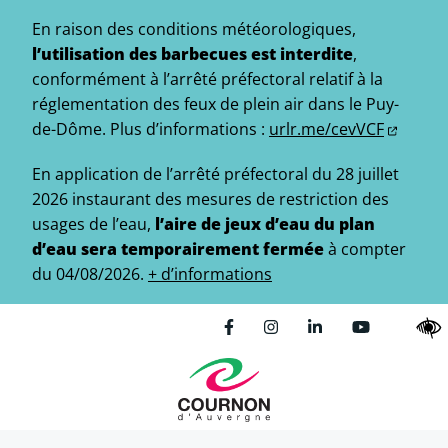
Gestion des traceurs
Aller
En raison des conditions météorologiques,
au
l’utilisation des barbecues est interdite
,
contenu
conformément à l’arrêté préfectoral relatif à la
réglementation des feux de plein air dans le Puy-
de-Dôme.
Plus d’informations :
urlr.me/cevVCF
En application de l’arrêté préfectoral du 28 juillet
2026 instaurant des mesures de restriction des
usages de l’eau,
l’aire de jeux d’eau du plan
d’eau sera temporairement fermée
à compter
du 04/08/2026.
+ d’informations
Lien vers le compte Facebo
Lien vers le compte In
Lien vers le comp
Lien vers l