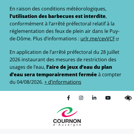
Gestion des traceurs
Aller
En raison des conditions météorologiques,
au
l’utilisation des barbecues est interdite
,
contenu
conformément à l’arrêté préfectoral relatif à la
réglementation des feux de plein air dans le Puy-
de-Dôme.
Plus d’informations :
urlr.me/cevVCF
En application de l’arrêté préfectoral du 28 juillet
2026 instaurant des mesures de restriction des
usages de l’eau,
l’aire de jeux d’eau du plan
d’eau sera temporairement fermée
à compter
du 04/08/2026.
+ d’informations
Lien vers le compte Facebo
Lien vers le compte In
Lien vers le comp
Lien vers l